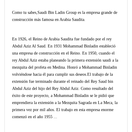
C
omo tu sabes,
Saudi Bin Ladin Group
es la empresa grande de
construcción más famosa en Arabia Saudita.
En 1926, el
Reino
de Arabia Saudita fue fundado por el rey
Abdul Aziz Al Saud. En 1931 Mohammad Binladin estableció
una empresa de construcción
en
el Reino. En 1950, cuando el
rey Abdul Aziz estaba planeando la primera extensión saud
i
a la
mezquita del profeta en Medina.
H
onró a Mohammad Binladin
volviéndose hacia él para cumplir sus deseos.
El trabajo
de
la
extensión fue terminado durante el reinado de
l
Rey Saud bin
Abdul Aziz del hijo del
R
ey Abdul Aziz. Como resultado del
éxito de este proyecto, a Mohammad Binladin se le pidió que
emprendiera la extensión a la Mezquita Sagrada en La Meca, la
primera
vez
por mil años. El trabajo en esta empresa enorme
comenzó en
el año
1955 ...