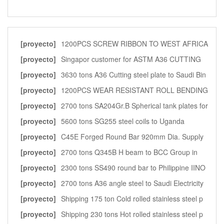
[proyecto]
1200PCS SCREW RIBBON TO WEST AFRICA
[proyecto]
Singapor customer for ASTM A36 CUTTING
PLATE f
[proyecto]
3630 tons A36 Cutting steel plate to Saudi Bin
[proyecto]
1200PCS WEAR RESISTANT ROLL BENDING
TO WEST AF
[proyecto]
2700 tons SA204Gr.B Spherical tank plates for
[proyecto]
5600 tons SG255 steel coils to Uganda
[proyecto]
C45E Forged Round Bar 920mm Dia. Supply
to Kin
[proyecto]
2700 tons Q345B H beam to BCC Group in
Azerbai
[proyecto]
2300 tons SS490 round bar to Philippine IINO
c
[proyecto]
2700 tons A36 angle steel to Saudi Electricity
[proyecto]
Shipping 175 ton Cold rolled stainless steel p
[proyecto]
Shipping 230 tons Hot rolled stainless steel p